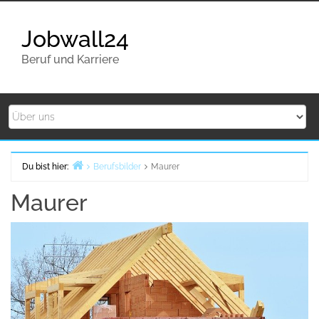
Zurück
zum
Jobwall24
Inhalt
Beruf und Karriere
Du bist hier:
Berufsbilder
Maurer
Home
Maurer