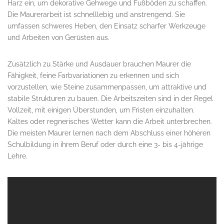
Harz ein, um dekorative Gehwege und Fußböden zu schaffen.
Die Maurerarbeit ist schnelllebig und anstrengend. Sie
umfassen schweres Heben, den Einsatz scharfer Werkzeuge
und Arbeiten von Gerüsten aus.
Zusätzlich zu Stärke und Ausdauer brauchen Maurer die
Fähigkeit, feine Farbvariationen zu erkennen und sich
vorzustellen, wie Steine zusammenpassen, um attraktive und
stabile Strukturen zu bauen. Die Arbeitszeiten sind in der Regel
Vollzeit, mit einigen Überstunden, um Fristen einzuhalten.
Kaltes oder regnerisches Wetter kann die Arbeit unterbrechen.
Die meisten Maurer lernen nach dem Abschluss einer höheren
Schulbildung in ihrem Beruf oder durch eine 3- bis 4-jährige
Lehre.