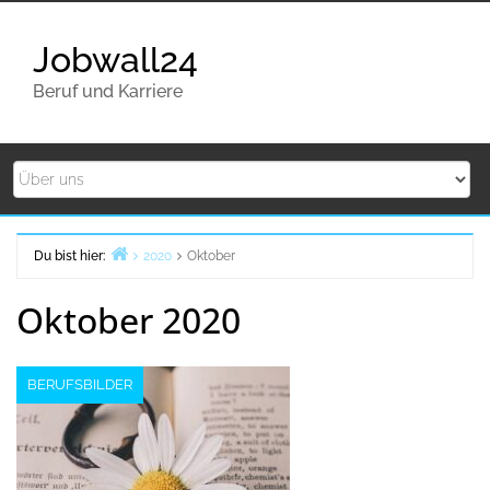
Zurück
zum
Jobwall24
Inhalt
Beruf und Karriere
Du bist hier:
2020
Oktober
Home
Oktober 2020
BERUFSBILDER