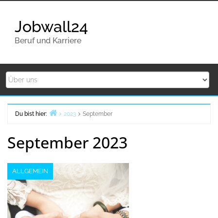
Zurück
zum
Jobwall24
Inhalt
Beruf und Karriere
Du bist hier:
2023
September
Home
September 2023
ALLGEMEIN