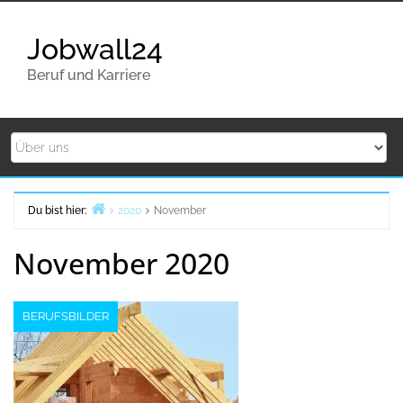
Zurück
zum
Jobwall24
Inhalt
Beruf und Karriere
Du bist hier:
2020
November
Home
November 2020
BERUFSBILDER