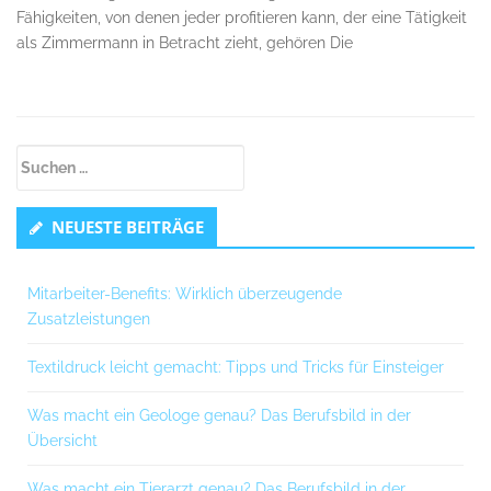
Fähigkeiten, von denen jeder profitieren kann, der eine Tätigkeit
als Zimmermann in Betracht zieht, gehören Die
Untergeordnet
Suchen
Seitenleiste
nach:
NEUESTE BEITRÄGE
Mitarbeiter-Benefits: Wirklich überzeugende
Zusatzleistungen
Textildruck leicht gemacht: Tipps und Tricks für Einsteiger
Was macht ein Geologe genau? Das Berufsbild in der
Übersicht
Was macht ein Tierarzt genau? Das Berufsbild in der