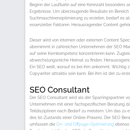
Beginn der Laufbahn auf eine Kennzahl besonders a
Ergebnisse. Um überzeugende Resultate im Bereich
Suchmaschinenoptimierung zu erzielen, bedarf es al
essenzieller Faktoren. Herausragender Content gehör
Dieser wird von internen oder externen Content Speci
übernimmt in zahlreichen Unternehmen der SEO Manage
auf seine Kernkompetenz konzentrieren kann. Zugleich
abwechslungsreiche Heimat zu finden. Herausragender
Ein SEO weiß, worauf es bei ihm ankommt. Wichtig zu
Copywriter attraktiv sein kann. Bei ihm ist der zu ers
SEO Consultant
Der SEO Consultant wird als der Sparringspartner von
Unternehmen mit einer fachspezifischen Beratung d
Teildisziplinen nach Bedarf zu meistern. Um das zu e
des Ist-Zustands einer Online-Präsenz. Der SEO Bera
umfassen die
On- und Offpage-Optimierung
ebenso 