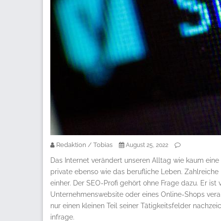
Redaktion / Tobias
August 25, 2022
Das Internet verändert unseren Alltag wie kaum eine
private ebenso wie das berufliche Leben. Zahlreiche 
einher. Der SEO-Profi gehört ohne Frage dazu. Er is
Unternehmenswebsite oder eines Online-Shops verant
nur einen kleinen Teil seiner Tätigkeitsfelder nach
infrage.