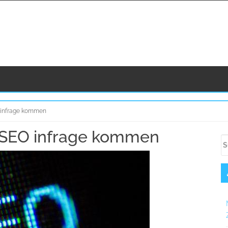
 infrage kommen
 SEO infrage kommen
U
S
S
na