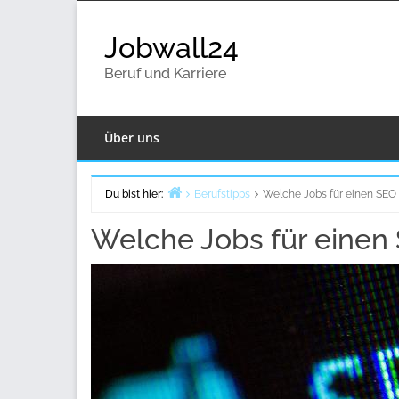
Zurück
zum
Jobwall24
Inhalt
Beruf und Karriere
Über uns
Du bist hier:
Berufstipps
Welche Jobs für einen SEO
Home
Welche Jobs für einen