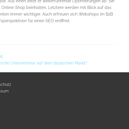
bar. Aus ihnen leitet er weiterführende Optimierungen ab. Sie
nline-Shop beinhalten. Letztere werden mit Blick auf das
enten immer wichtiger. Auch erfreuen sich Webshops im B2B
fsperspektiven für einen SEO eröffnet.
ld
ändische Unternehmer auf dem deutschen Markt?
schutz
ssum