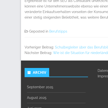
Ergebnisse ist für den SEO als Consultant unverzicht
können eine Unternehmenswebsite ebenso wie einen O
veränderte Einkaufsverhalten vonseiten der Konsum
einer stetig steigenden Beliebtheit, was weitere Beru
Geposted in
Berufstipps
Vorheriger Beitrag:
Schulbegleiter über das Berufsbi
Nächster Beitrag:
Wie ist die Situation für niederl
Daten
ARCHIV
Impre
September 2025
August 2025