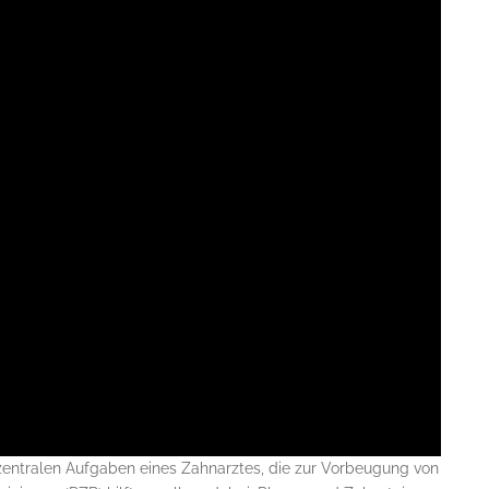
inigungen
 zentralen Aufgaben eines Zahnarztes, die zur Vorbeugung von