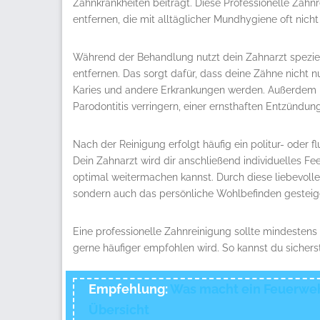
Zahnkrankheiten beiträgt. Diese Professionelle Zahnr
entfernen, die mit alltäglicher Mundhygiene oft nich
Während der Behandlung nutzt dein Zahnarzt speziel
entfernen. Das sorgt dafür, dass deine Zähne nicht n
Karies und andere Erkrankungen werden. Außerdem k
Parodontitis verringern, einer ernsthaften Entzündun
Nach der Reinigung erfolgt häufig ein politur- oder f
Dein Zahnarzt wird dir anschließend individuelles F
optimal weitermachen kannst. Durch diese liebevolle
sondern auch das persönliche Wohlbefinden gesteige
Eine professionelle Zahnreinigung sollte mindestens 
gerne häufiger empfohlen wird. So kannst du sicherst
Empfehlung:
Was macht ein Feuerweh
Übersicht