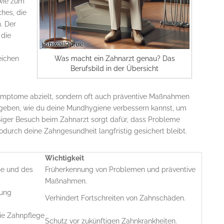
 wie zum
ches, die
. Der
 die
eichen
Was macht ein Zahnarzt genau? Das
Berufsbild in der Übersicht
 Symptome abzielt, sondern oft auch präventive Maßnahmen
s geben, wie du deine Mundhygiene verbessern kannst, um
ßiger Besuch beim Zahnarzt sorgt dafür, dass Probleme
durch deine Zahngesundheit langfristig gesichert bleibt.
Wichtigkeit
ne und des
Früherkennung von Problemen und präventive
Maßnahmen.
lung
Verhindert Fortschreiten von Zahnschäden.
ie Zahnpflege
Schutz vor zukünftigen Zahnkrankheiten.