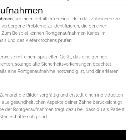
naufnahmen
nahmen
, um einen detaillierten Einblick in das Zahninnere zu
verborgene Probleme zu identifizieren, die bei einer
d. Zum Beispiel können Röntgenaufnahmen Karies im
sis und des Kieferknochens prüfen.
rweise mit einem speziellen Gerät, das eine geringe
tienten, solange alle Sicherheitsvorkehrungen beachtet
alls eine Röntgenaufnahme notwendig ist, und dir erklären,
narzt die Bilder sorgfältig und erstellt einen individuellen
s alle gesundheitlichen Aspekte deiner Zähne berücksichtigt
e der Röntgenaufnahmen trägt dazu bei, dass du als Patient
ten Schritte nötig sind.