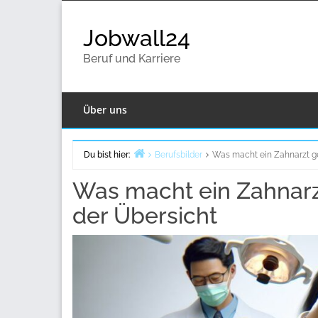
Zurück
zum
Jobwall24
Inhalt
Beruf und Karriere
Über uns
Du bist hier:
Berufsbilder
Was macht ein Zahnarzt ge
Home
Was macht ein Zahnarz
der Übersicht