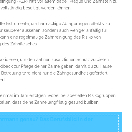
einigung (PZR) hilft vor allem dabei, Plaque und Zahnstein zu
t vollständig beseitigt werden können.
le Instrumente, um hartnäckige Ablagerungen effektiv zu
ur sauberer aussehen, sondern auch weniger anfällig für
ann eine regelmäßige Zahnreinigung das Risiko von
g des Zahnfleisches.
luoridieren, um den Zähnen zusätzlichen Schutz zu bieten.
eedback zur Pflege deiner Zähne geben, damit du zu Hause
 Betreuung wird nicht nur die Zahngesundheit gefördert,
rt.
einmal im Jahr erfolgen, wobei bei speziellen Risikogruppen
ellen, dass deine Zähne langfristig gesund bleiben.
rmann genau? Das Berufsbild in der