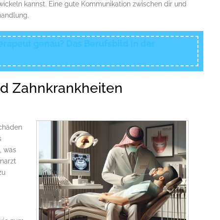
ckeln kannst. Eine gute Kommunikation zwischen dir und
handlung.
rapeut genau? Das Berufsbild in der
nd Zahnkrankheiten
Schäden
s
, was
narzt
zu