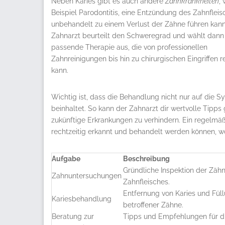
Neben Karies gibt es auch andere
Zahnkrankheiten
,
Beispiel Parodontitis, eine Entzündung des Zahnfleis
unbehandelt zu einem Verlust der Zähne führen kann
Zahnarzt beurteilt den Schweregrad und wählt dann
passende Therapie aus, die von professionellen
Zahnreinigungen bis hin zu chirurgischen Eingriffen r
kann.
Wichtig ist, dass die Behandlung nicht nur auf die
beinhaltet. So kann der Zahnarzt dir wertvolle Tipp
zukünftige Erkrankungen zu verhindern. Ein regelmä
rechtzeitig erkannt und behandelt werden können, wo
Aufgabe
Beschreibung
Gründliche Inspektion der Zäh
Zahnuntersuchungen
Zahnfleisches.
Entfernung von Karies und Fül
Kariesbehandlung
betroffener Zähne.
Beratung zur
Tipps und Empfehlungen für d