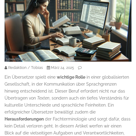
Redaktion / Tobias
März 24, 2025
Ein Übersetzer spielt eine
wichtige Rolle
in einer globalisierten
Gesellschaft, in der Kommunikation über Sprachgrenzen
hinweg entscheidend ist. Dieser Beruf erfordert nicht nur das
Übertragen von
Texten
, sondern auch ein tiefes Verständnis für
kulturelle Unterschiede und sprachliche Feinheiten. Ein
erfolgreicher Übersetzer bewältigt zudem die
Herausforderungen
der Fachterminologie und sorgt dafür, dass
kein Detail verloren geht. In diesem Artikel werfen wir einen
Blick auf die vielseitigen Aufgaben und Verantwortlichkeiten,