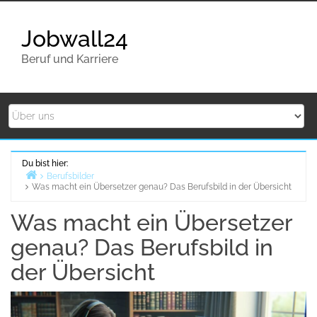
Zurück
zum
Jobwall24
Inhalt
Beruf und Karriere
Du bist hier:
Berufsbilder
Was macht ein Übersetzer genau? Das Berufsbild in der Übersicht
Home
Was macht ein Übersetzer
genau? Das Berufsbild in
der Übersicht