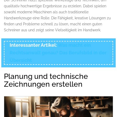
qualitativ hochwertige Ergebnisse zu erzielen. Dabei spielen
sowohl moderne Maschinen als auch traditionelle
Handwerkzeuge eine Rolle. Die Fähigkeit, kreative Lösungen zu
finden und Probleme schnell zu lösen, macht einen guten
Schreiner aus und zeigt seine Vielseitigkeit im Handwerk.
Interessanter Artikel:
Was macht ein
Rechtsanwalt genau? Das Berufsbild in der
Übersicht
Planung und technische
Zeichnungen erstellen