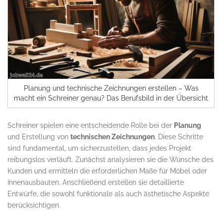
Planung und technische Zeichnungen erstellen – Was
macht ein Schreiner genau? Das Berufsbild in der Übersicht
Schreiner spielen eine entscheidende Rolle bei der
Planung
und Erstellung von
technischen Zeichnungen
. Diese Schritte
sind fundamental, um sicherzustellen, dass jedes Projekt
reibungslos verläuft. Zunächst analysieren sie die Wünsche des
Kunden und ermitteln die erforderlichen Maße für Möbel oder
Innenausbauten. Anschließend erstellen sie detaillierte
Entwürfe, die sowohl funktionale als auch ästhetische Aspekte
berücksichtigen.